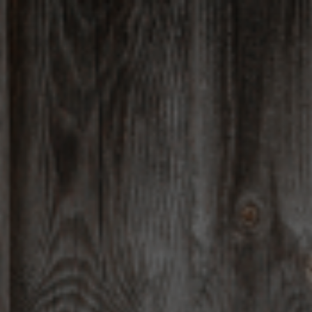
Gå
til
innhold